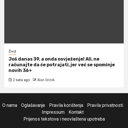
Život
Još danas 39, a onda osvježenje! Ali, ne
računajte da će potrajati, jer već se spominje
novih 36+
2 sata ago
Alan Srčnik
O nama
Oglašavanje
Pravila korištenja
Pravila privatnosti
Impressum
Kontakt
Prijenos tekstova i neovlaštena upotreba