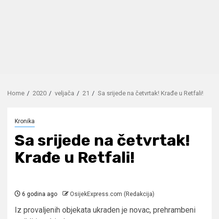
Home
2020
veljača
21
Sa srijede na četvrtak! Krađe u Retfali!
Kronika
Sa srijede na četvrtak!
Krađe u Retfali!
6 godina ago
OsijekExpress.com (Redakcija)
Iz provaljenih objekata ukraden je novac, prehrambeni