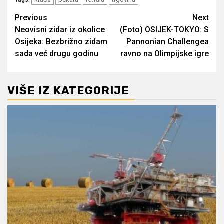
Post
Previous
Next
Neovisni zidar iz okolice
(Foto) OSIJEK-TOKYO: S
navigation
Osijeka: Bezbrižno zidam
Pannonian Challengea
sada već drugu godinu
ravno na Olimpijske igre
VIŠE IZ KATEGORIJE