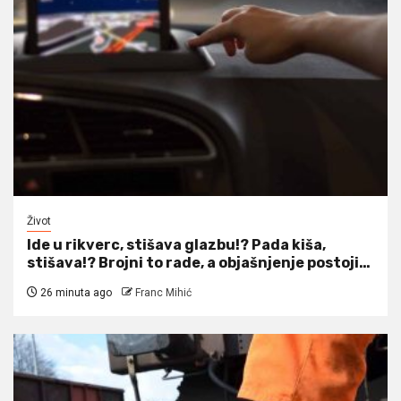
Život
Ide u rikverc, stišava glazbu!? Pada kiša,
stišava!? Brojni to rade, a objašnjenje postoji…
26 minuta ago
Franc Mihić