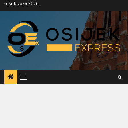
Skip
6. kolovoza 2026.
to
content
Primary
Menu