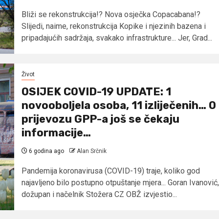
Bliži se rekonstrukcija!? Nova osječka Copacabana!?
Slijedi, naime, rekonstrukcija Kopike i njezinih bazena i
pripadajućih sadržaja, svakako infrastrukture... Jer, Grad...
Život
OSIJEK COVID-19 UPDATE: 1
novooboljela osoba, 11 izliječenih… O
prijevozu GPP-a još se čekaju
informacije…
6 godina ago
Alan Srčnik
Pandemija koronavirusa (COVID-19) traje, koliko god
najavljeno bilo postupno otpuštanje mjera... Goran Ivanović,
dožupan i načelnik Stožera CZ OBŽ izvjestio...