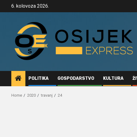
Skip
6. kolovoza 2026.
to
content
POLITIKA
GOSPODARSTVO
KULTURA
Ž
Home
2020
travanj
24