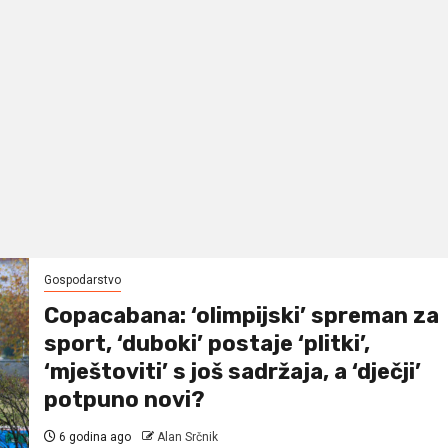
Gospodarstvo
Copacabana: ‘olimpijski’ spreman za
sport, ‘duboki’ postaje ‘plitki’,
‘mještoviti’ s još sadržaja, a ‘dječji’
potpuno novi?
6 godina ago
Alan Srčnik