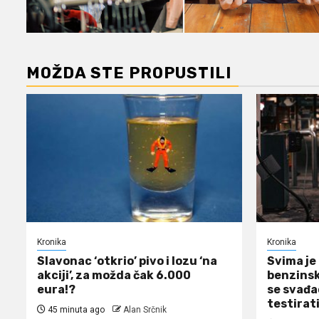
MOŽDA STE PROPUSTILI
Kronika
Kronika
Slavonac ‘otkrio’ pivo i lozu ‘na
Svima je 
akciji’, za možda čak 6.000
benzinsk
eura!?
se svađao
testirat
45 minuta ago
Alan Srčnik