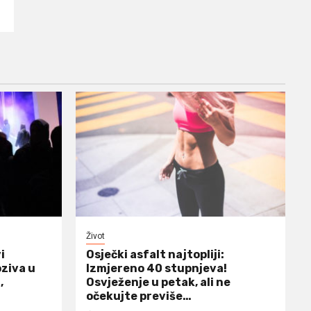
Život
i
Osječki asfalt najtopliji:
ziva u
Izmjereno 40 stupnjeva!
,
Osvježenje u petak, ali ne
očekujte previše…