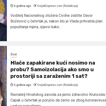
6 godina ago
OsijekExpress.com (Redakcija)
Voditelj Nacionalnog stožera Civilne zaštite Davor
Božinović u četvrtak je, nakon što je Vlada prihvatila plan
popuštanja mjera, izjavio kako...
Život
Hlače zapakirane kući nosimo na
probu? Samoizolacija ako smo u
prostoriji sa zaraženim 1 sat?
6 godina ago
OsijekExpress.com (Redakcija)
Ravnatelj Hrvatskog zavoda za javno zdravstvo Krunoslav
Capak u četvrtak je poručio da ćemo se zbog koronavirus
i nakon popuštanja...