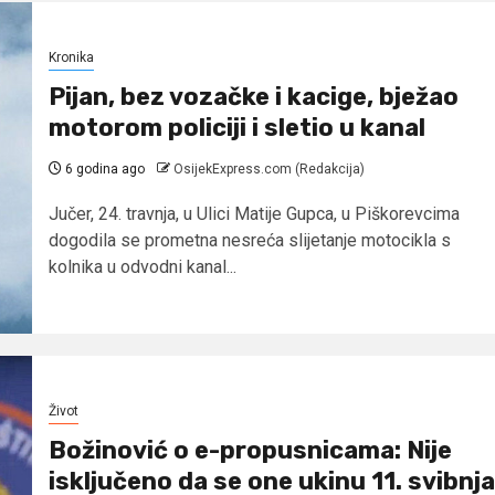
Kronika
Pijan, bez vozačke i kacige, bježao
motorom policiji i sletio u kanal
6 godina ago
OsijekExpress.com (Redakcija)
Jučer, 24. travnja, u Ulici Matije Gupca, u Piškorevcima
dogodila se prometna nesreća slijetanje motocikla s
kolnika u odvodni kanal...
Život
Božinović o e-propusnicama: Nije
isključeno da se one ukinu 11. svibnja