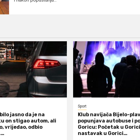
Sport
bilo jasno da je na
Klub navijača Bijelo-plav
u on stigao autom, ali
popunjava autobuse i po
, vrijeđao, odbio
Goricu: Početak u Gorici
i…
nastavak u Gorici…