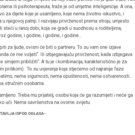
olama ili psihoterapeuta, traže je od umjetne inteligencije. A ona,
vo za dijete koje je usamljeno, koje nema životno iskustvo, i
u njegovoj patnji. I razvijaju privrženost prema stroju, umjesto
i steći u ranoj dobi, koja se gradi u suodnosu s roditeljima,
roz godine, i godine, i godine, i godine…
iti za ljude, ovisni će biti o partneru. To su vam one izjave
onda će me voljeti“. Ili izbjegavajuću privrženost, kada izbjegava
mijem približiti“. A tu je i kombinacija, karakteristično je za
 prilikom). To su uvjerenja koja stjećemo od najranije faze
patimo, nema sigurnosti, nema opuštenosti, nema ostvarenosti…
 sa stručnim osobama.
mljeno. Treba mu prijatelj, osoba koja će ga razumijeti i neće ga
Tako uči. Nema savršenstva na ovome svijetu.
STAVLJA ISPOD OGLASA
–