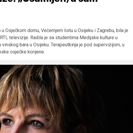
ca u Osječkom domu, Večernjem listu u Osijeku i Zagrebu, bila je
RTL televizije. Radila je sa studentima Medijske kulture u
 vinskog bara u Osijeku. Terapeutkinja je pod supervizijom, u
apske osječke korijene.