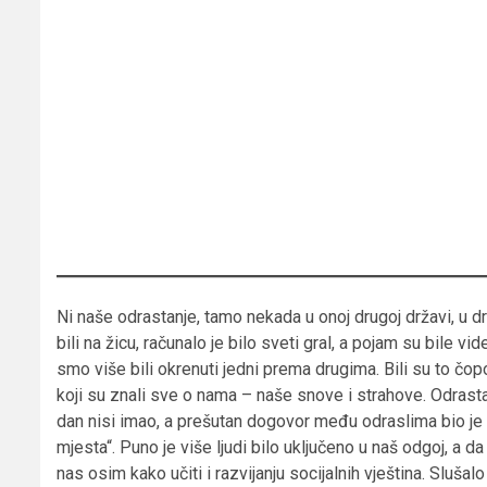
Ni naše odrastanje, tamo nekada u onoj drugoj državi, u d
bili na žicu, računalo je bilo sveti gral, a pojam su bile v
smo više bili okrenuti jedni prema drugima. Bili su to čopor
koji su znali sve o nama – naše snove i strahove. Odrastali 
dan nisi imao, a prešutan dogovor među odraslima bio je 
mjesta“. Puno je više ljudi bilo uključeno u naš odgoj, a da
nas osim kako učiti i razvijanju socijalnih vještina. Slušal