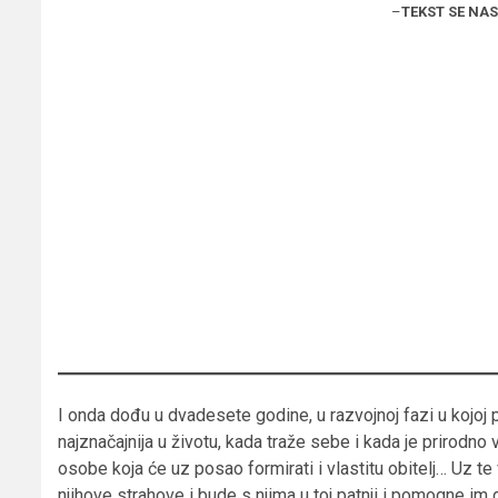
–
TEKST SE NA
I onda dođu u dvadesete godine, u razvojnoj fazi u kojoj 
najznačajnija u životu, kada traže sebe i kada je prirodno 
osobe koja će uz posao formirati i vlastitu obitelj… Uz te ve
njihove strahove i bude s njima u toj patnji i pomogne im da