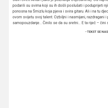
podarili su svima koji su ih došli poslušati i poduprijeti n
ponosna na Šmizlu koja pjeva i svira gitaru. Ali i na tu dj
ovom svijetu svoj talent. Ozbiljni i nasmijani, razdragani i
samopouzdanje… Činilo se da su sretni… E ta riječ – čini
–
TEKST SE NA