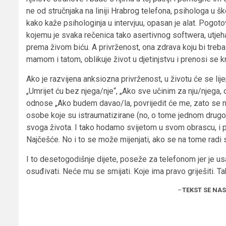
ne od stručnjaka na liniji Hrabrog telefona, psihologa u šk
kako kaže psihologinja u intervjuu, opasan je alat. Pogoto
kojemu je svaka rečenica tako asertivnog softwera, utjeha 
prema živom biću. A privrženost, ona zdrava koju bi trebal
mamom i tatom, oblikuje život u djetinjstvu i prenosi se k
Ako je razvijena anksiozna privrženost, u životu će se lijep
„Umrijet ću bez njega/nje“, „Ako sve učinim za nju/njega, 
odnose „Ako budem davao/la, povrijedit će me, zato se ne s
osobe koje su istraumatizirane (no, o tome jednom drugom
svoga života. I tako hodamo svijetom u svom obrascu, i 
Najčešće. No i to se može mijenjati, ako se na tome radi
I to desetogodišnje dijete, poseže za telefonom jer je usa
osuđivati. Neće mu se smijati. Koje ima pravo griješiti. 
–
TEKST SE NA