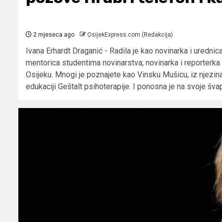
2 mjeseca ago
OsijekExpress.com (Redakcija)
Ivana Erhardt Draganić - Radila je kao novinarka i uredni
mentorica studentima novinarstva; novinarka i reporterka 
Osijeku. Mnogi je poznajete kao Vinsku Mušicu, iz njezina
edukaciji Geštalt psihoterapije. I ponosna je na svoje šv