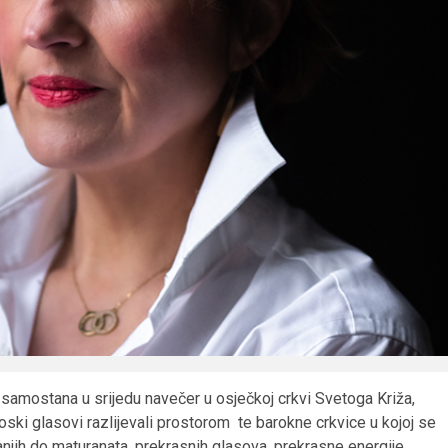
g samostana u srijedu navečer u osječkoj crkvi Svetoga Križa,
ski glasovi razlijevali prostorom te barokne crkvice u kojoj se
anjih do maturanata, prekrasnih glasova, prekrasne energije,