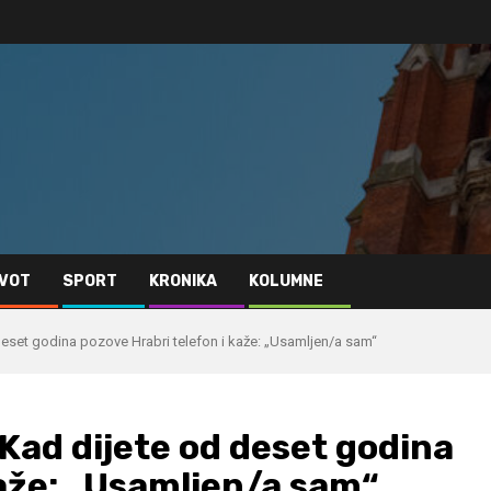
IVOT
SPORT
KRONIKA
KOLUMNE
deset godina pozove Hrabri telefon i kaže: „Usamljen/a sam“
Kad dijete od deset godina
kaže: „Usamljen/a sam“