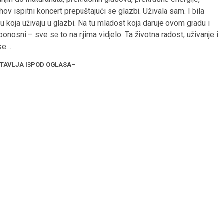
jihov ispitni koncert prepuštajući se glazbi. Uživala sam. I bila
ecu koja uživaju u glazbi. Na tu mladost koja daruje ovom gradu i
 ponosni – sve se to na njima vidjelo. Ta životna radost, uživanje i
 se…
STAVLJA ISPOD OGLASA
–