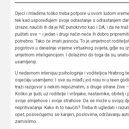
Djeci i mladima toliko treba potpore u ovom ludom vremen
tek kad uspoređujem svoje odrastanje s odrastanjem današnj
izraze, naučiti ih da je NE punokrvno kao i DA, i da ne traži
puštati sve – i jedan i drugi način neće ih dobro pripremiti
potrebno. Tako će imati jasnoću. To je umjetnost roditeljst
pogotovo u današnje vrijeme virtualnog svijeta, gdje su 
umjetnom inteligencijom. I dolazimo do toga da su, unatoč
usamljeniji.
U nedavnom intervjuu psihologinja i voditeljica Hrabrog tele
osjećaju usamljeno. I sve su mlađi, još nisu ni u teen god
traži razgovor s nekim nepoznatim, s druge strane žive – 
Koliko je ljudi, uz roditelje i vršnjake, nastavnike, obitel
svoje smijehove i svoje strahove. Da se može u svojoj dječ
neprihvaćanja. Kako ih to naučiti? Treba ih ugledati i raz
opet, posvećujemo se karijeri, poslovima, održavanju auto
zamislimo.