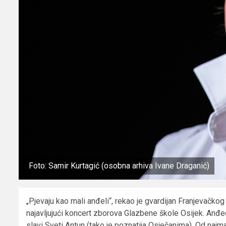
Foto: Samir Kurtagić (osobna arhiva Ivane Draganić)
„Pjevaju kao mali anđeli“, rekao je gvardijan Franjevačko
najavljujući koncert zborova Glazbene škole Osijek. Anđeo
slavi Sveti Antun (tako je poznatija Osječanima). Od najm