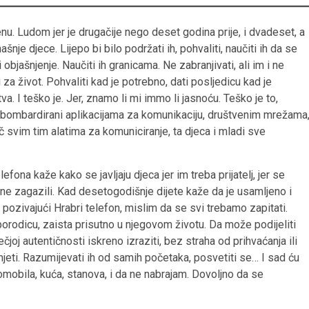
u. Ludom jer je drugačije nego deset godina prije, i dvadeset, a
e djece. Lijepo bi bilo podržati ih, pohvaliti, naučiti ih da se
 objašnjenje. Naučiti ih granicama. Ne zabranjivati, ali im i ne
 za život. Pohvaliti kad je potrebno, dati posljedicu kad je
va. I teško je. Jer, znamo li mi immo li jasnoću. Teško je to,
izbombardirani aplikacijama za komunikaciju, društvenim mrežama
 svim tim alatima za komuniciranje, ta djeca i mladi sve
fona kaže kako se javljaju djeca jer im treba prijatelj, jer se
ine zagazili. Kad desetogodišnje dijete kaže da je usamljeno i
pozivajući Hrabri telefon, mislim da se svi trebamo zapitati.
j i porodicu, zaista prisutno u njegovom životu. Da može podijeliti
joj autentičnosti iskreno izraziti, bez straha od prihvaćanja ili
umjeti. Razumijevati ih od samih početaka, posvetiti se… I sad ću
mobila, kuća, stanova, i da ne nabrajam. Dovoljno da se