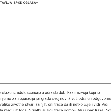
STAVLJA ISPOD OGLASA
–
prelaze iz adolescencije u odraslu dob. Fazi razvoja koja je
vrijeme za separaciju jer grade svoj novi život, odrsle i odgovorn
like životne stvari za njih, oni traže da ih netko čuje i vidi. Vidi
 izađu iz toga. A rijetki su koji traže pomoć. Ali ju ipak traže. Ak