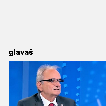
glavaš