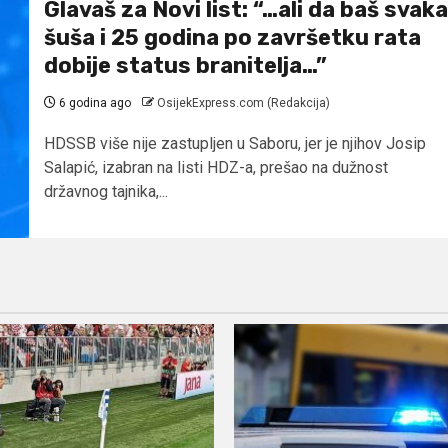
Glavaš za Novi list: “…ali da baš svaka
šuša i 25 godina po završetku rata
dobije status branitelja…”
6 godina ago
OsijekExpress.com (Redakcija)
HDSSB više nije zastupljen u Saboru, jer je njihov Josip
Salapić, izabran na listi HDZ-a, prešao na dužnost
državnog tajnika,...