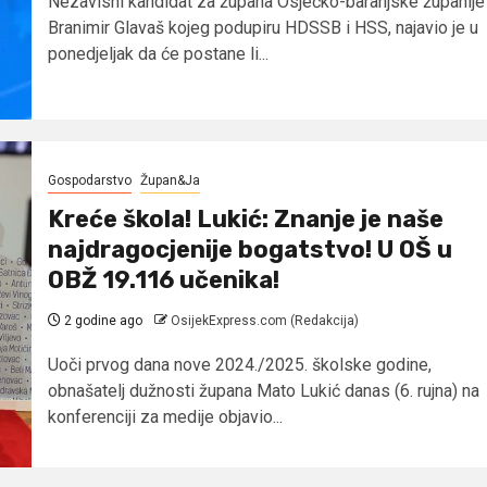
Nezavisni kandidat za župana Osječko-baranjske županije
Branimir Glavaš kojeg podupiru HDSSB i HSS, najavio je u
ponedjeljak da će postane li...
Gospodarstvo
Župan&Ja
Kreće škola! Lukić: Znanje je naše
najdragocjenije bogatstvo! U OŠ u
OBŽ 19.116 učenika!
2 godine ago
OsijekExpress.com (Redakcija)
Uoči prvog dana nove 2024./2025. školske godine,
obnašatelj dužnosti župana Mato Lukić danas (6. rujna) na
konferenciji za medije objavio...