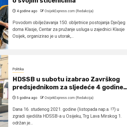
o svojim štićenicima
4 godine ago
OsijekExpress.com (Redakcija)
Povodom obilježavanja 150. obljetnice postojanja Dječjeg
doma Klasje, Centar za pružanje usluga u zajednici Klasje
Osijek, organizirao je u utorak,...
Politika
HDSSB u subotu izabrao Završkog
predsjednikom za sljedeće 4 godine
5 godina ago
OsijekExpress.com (Redakcija)
Dana 16. studenog 2021. godine (listopada nap.a. !?) u
zgradi sjedišta HDSSB-a u Osijeku, Trg Lava Mirskog 1.
održan je...