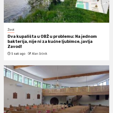
Život
Dva kupališta u OBŽ u problemu: Na jednom
bakterija, nije ni za kućne ljubimce, javlja
Zavod!
5 sati ago
Alan Srčnik