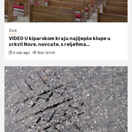
Život
VIDEO U kiparskom kraju najljepše klupe u
crkvi! Nove, novcate, s reljefima…
6 sati ago
Alan Srčnik