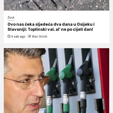
Život
Ovo nas čeka sljedeća dva dana u Osijeku i
Slavoniji: Toplinski val, al’ ne po cijeli dan!
6 sati ago
Alan Srčnik