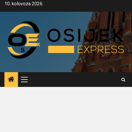
Skip
10. kolovoza 2026.
to
content
Primary
Menu