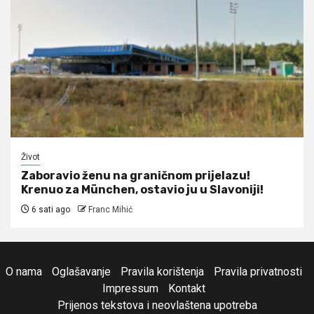
Život
Zaboravio ženu na graničnom prijelazu!
Krenuo za München, ostavio ju u Slavoniji!
6 sati ago
Franc Mihić
O nama
Oglašavanje
Pravila korištenja
Pravila privatnosti
Impressum
Kontakt
Prijenos tekstova i neovlaštena upotreba