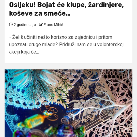
Osijeku! Bojat će klupe, žardinjere,
koševe za smeće…
2 godine ago
Franc Mihić
- Želiš učiniti nešto korisno za zajednicu i pritom
upoznati druge mlade? Pridruži nam se u volonterskoj
akciji koja će...