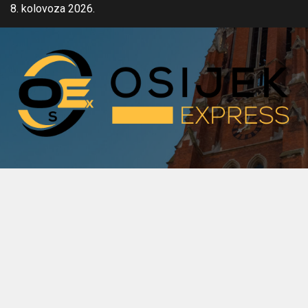
Skip
8. kolovoza 2026.
to
content