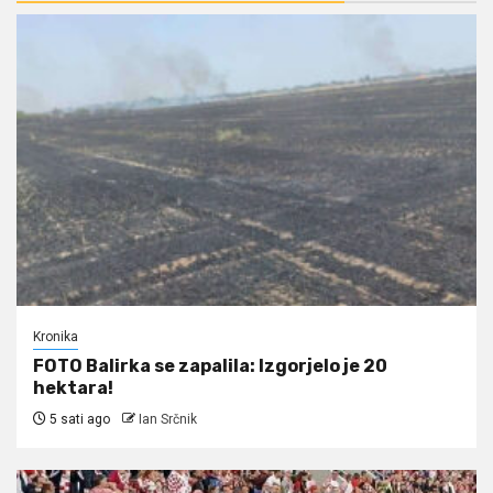
Kronika
FOTO Balirka se zapalila: Izgorjelo je 20
hektara!
5 sati ago
Ian Srčnik