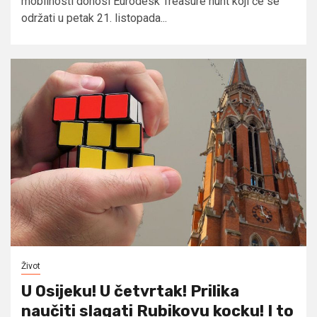
mobilnosti donosi Eurodesk Treasure hunt koji će se
održati u petak 21. listopada...
Život
U Osijeku! U četvrtak! Prilika
naučiti slagati Rubikovu kocku! I to