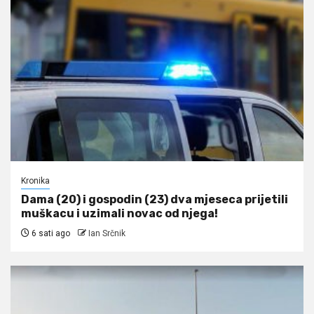
Kronika
Dama (20) i gospodin (23) dva mjeseca prijetili
muškacu i uzimali novac od njega!
6 sati ago
Ian Srčnik