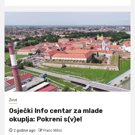
Život
Osječki Info centar za mlade
okuplja: Pokreni s(v)e!
2 godine ago
Franc Mihić