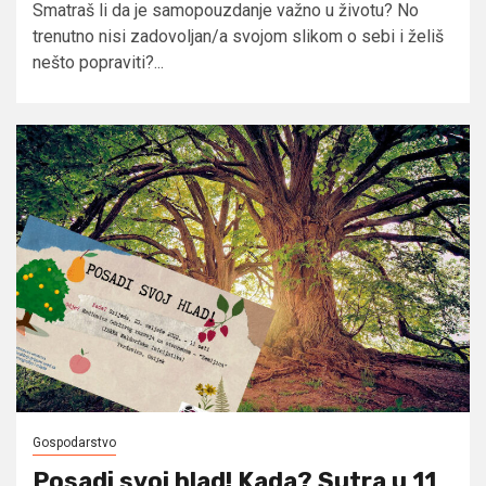
Smatraš li da je samopouzdanje važno u životu? No
trenutno nisi zadovoljan/a svojom slikom o sebi i želiš
nešto popraviti?...
Gospodarstvo
Posadi svoj hlad! Kada? Sutra u 11