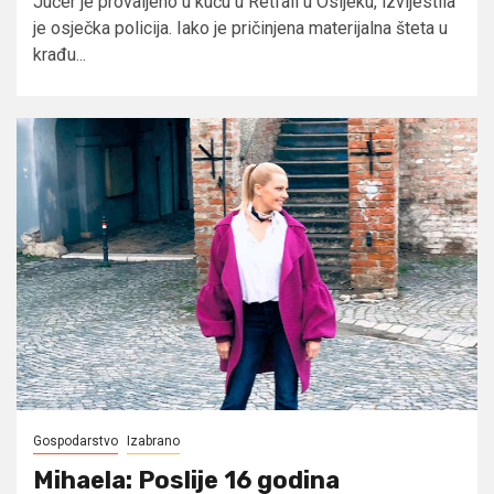
Jučer je provaljeno u kuću u Retfali u Osijeku, izvijestila
je osječka policija. Iako je pričinjena materijalna šteta u
krađu...
Gospodarstvo
Izabrano
Mihaela: Poslije 16 godina