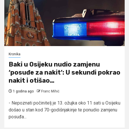
Kronika
Baki u Osijeku nudio zamjenu
‘posuđe za nakit’: U sekundi pokrao
nakit i otišao…
1 godina ago
Franc Mihić
- Nepoznati počinitelj je 13. ožujka oko 11 sati u Osijeku
došao u stan kod 70-godišnjakinje te ponudio zamjenu
posuđa...