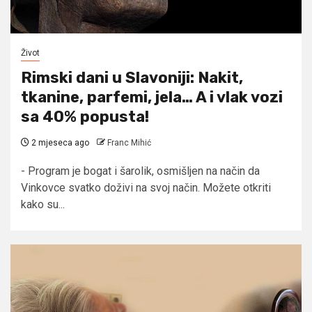
Život
Rimski dani u Slavoniji: Nakit,
tkanine, parfemi, jela… A i vlak vozi
sa 40% popusta!
2 mjeseca ago
Franc Mihić
- Program je bogat i šarolik, osmišljen na način da
Vinkovce svatko doživi na svoj način. Možete otkriti
kako su...