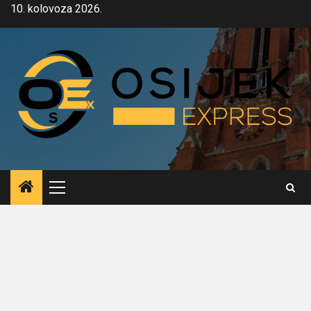
Skip
10. kolovoza 2026.
to
content
Primary
Menu