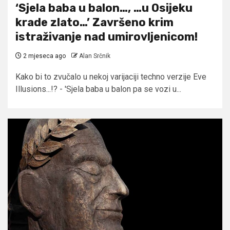
‘Sjela baba u balon…, …u Osijeku
krade zlato…’ Završeno krim
istraživanje nad umirovljenicom!
2 mjeseca ago
Alan Srčnik
Kako bi to zvučalo u nekoj varijaciji techno verzije Eve
Illusions...!? - 'Sjela baba u balon pa se vozi u...