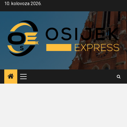
Skip
10. kolovoza 2026.
to
content
Primary
Menu