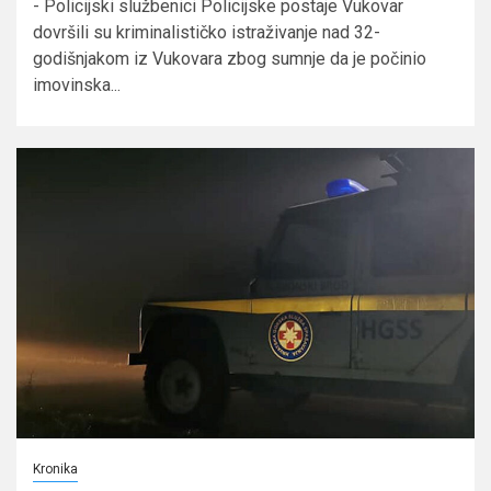
- Policijski službenici Policijske postaje Vukovar
dovršili su kriminalističko istraživanje nad 32-
godišnjakom iz Vukovara zbog sumnje da je počinio
imovinska...
Kronika