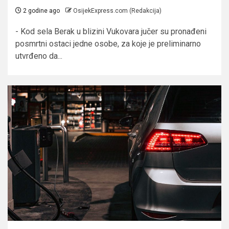
2 godine ago
OsijekExpress.com (Redakcija)
- Kod sela Berak u blizini Vukovara jučer su pronađeni
posmrtni ostaci jedne osobe, za koje je preliminarno
utvrđeno da...