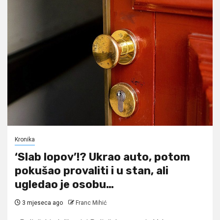
Kronika
‘Slab lopov’!? Ukrao auto, potom
pokušao provaliti i u stan, ali
ugledao je osobu…
3 mjeseca ago
Franc Mihić