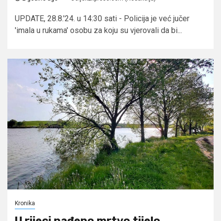
UPDATE, 28.8.'24. u 14:30 sati - Policija je već jučer
'imala u rukama' osobu za koju su vjerovali da bi...
Kronika
U rijeci nađeno mrtvo tijelo