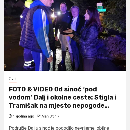
Život
FOTO & VIDEO Od sinoć ‘pod
vodom’ Dalj i okolne ceste: Stigla i
Tramišak na mjesto nepogode…
1 godina ago
Alan Srčnik
Područje Dalja sinoć je pogodilo nevrijeme, obilne