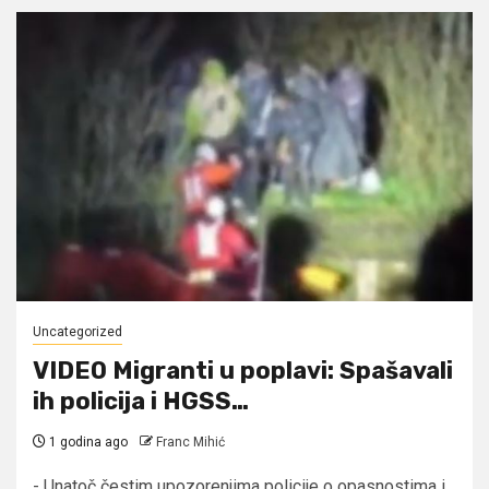
Uncategorized
VIDEO Migranti u poplavi: Spašavali
ih policija i HGSS…
1 godina ago
Franc Mihić
- Unatoč čestim upozorenjima policije o opasnostima i