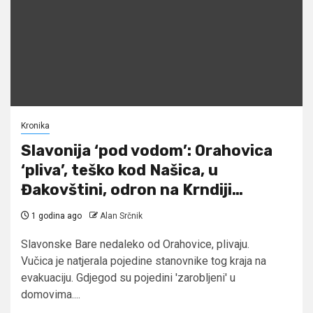
Kronika
Slavonija ‘pod vodom’: Orahovica
‘pliva’, teško kod Našica, u
Đakovštini, odron na Krndiji…
1 godina ago
Alan Srčnik
Slavonske Bare nedaleko od Orahovice, plivaju.
Vučica je natjerala pojedine stanovnike tog kraja na
evakuaciju. Gdjegod su pojedini 'zarobljeni' u
domovima....