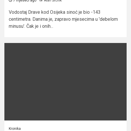
7 mjeseci ago
Alan Srčnik
Vodostaj Drave kod Osijeka sinoć je bio -143
centimetra. Danima je, zapravo mjesecima u 'debelom
minusu'. Čak je i onih...
Kronika