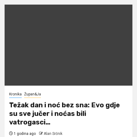
Kronika
Župan&Ja
Težak dan i noć bez sna: Evo gdje
su sve jučer i noćas bili
vatrogasci…
1 godina ago
Alan Srčnik