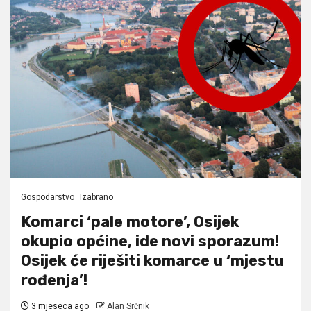
Gospodarstvo
Izabrano
Komarci ‘pale motore’, Osijek
okupio općine, ide novi sporazum!
Osijek će riješiti komarce u ‘mjestu
rođenja’!
3 mjeseca ago
Alan Srčnik