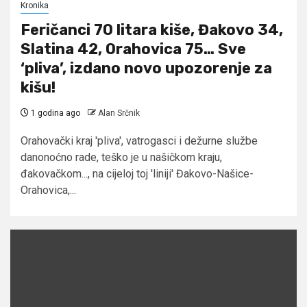
Kronika
Feričanci 70 litara kiše, Đakovo 34,
Slatina 42, Orahovica 75… Sve
‘pliva’, izdano novo upozorenje za
kišu!
1 godina ago
Alan Srčnik
Orahovački kraj 'pliva', vatrogasci i dežurne službe
danonoćno rade, teško je u našičkom kraju,
đakovačkom..., na cijeloj toj 'liniji' Đakovo-Našice-
Orahovica,...