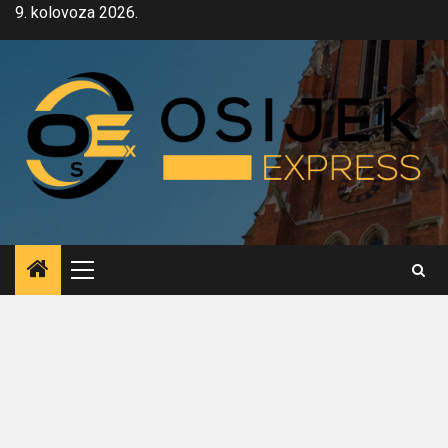
Skip
9. kolovoza 2026.
to
content
Primary
Menu