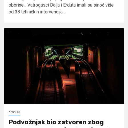
oborine... Vatrogasci Dalja i Erduta imali su sinoć više
od 38 tehničkih intervencija...
Kronika
Podvožnjak bio zatvoren zbog