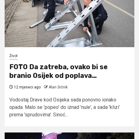
Život
FOTO Da zatreba, ovako bi se
branio Osijek od poplava…
12 mjeseci ago
Alan Srčnik
Vodostaj Drave kod Osijeka sada ponovno ionako
opada. Malo se 'popeo' do iznad 'nule', a sada 'klizi'
prema 'sprudovima'. Sinoć...