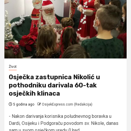
Život
Osječka zastupnica Nikolić u
pothodniku darivala 60-tak
osječkih klinaca
5 godina ago
OsijekExpress.com (Redakcija)
- Nakon darivanja korisnika poludnevnog boravka u
Dardi, Osijeku i Podgoraču povodom sv. Nikole, danas
sam u svom osječkom uredu (Ured...