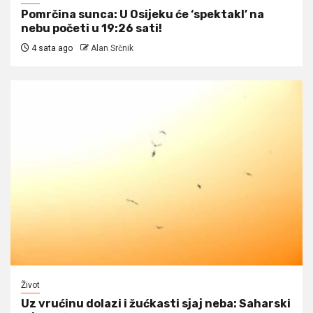
Pomrčina sunca: U Osijeku će ‘spektakl’ na
nebu početi u 19:26 sati!
4 sata ago
Alan Srčnik
Život
Uz vrućinu dolazi i žućkasti sjaj neba: Saharski