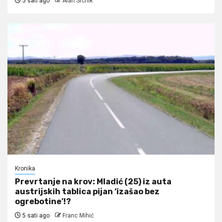
5 sati ago
Alan Srčnik
Kronika
Prevrtanje na krov: Mladić (25) iz auta
austrijskih tablica pijan ‘izašao bez
ogrebotine’!?
5 sati ago
Franc Mihić