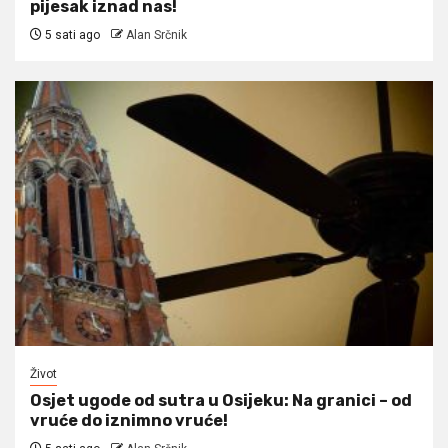
pijesak iznad nas!
5 sati ago
Alan Srčnik
Život
Osjet ugode od sutra u Osijeku: Na granici – od
vruće do iznimno vruće!