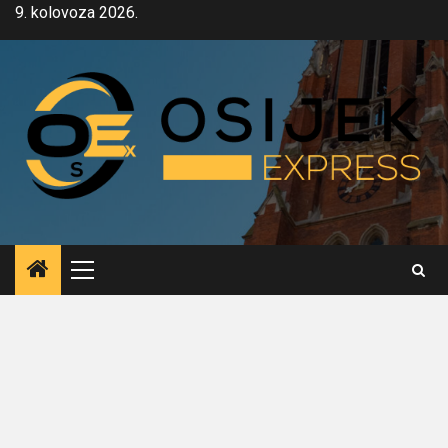
Skip
9. kolovoza 2026.
to
content
Primary
Menu