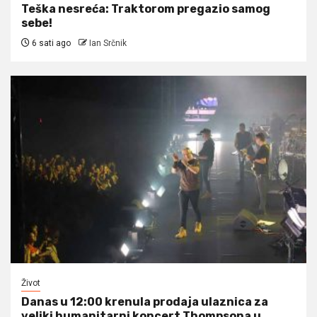
Teška nesreća: Traktorom pregazio samog
sebe!
6 sati ago
Ian Srčnik
Život
Danas u 12:00 krenula prodaja ulaznica za
veliki humanitarni koncert Thompsona u