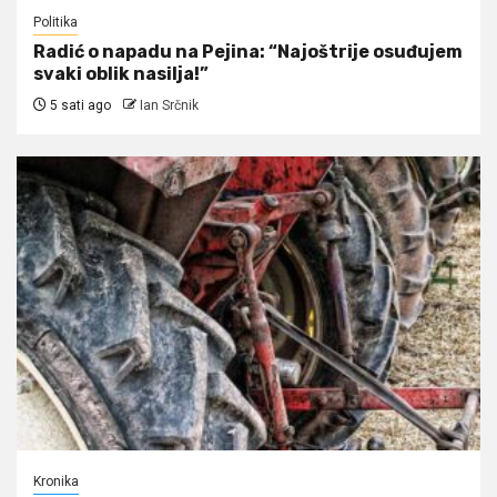
Politika
Radić o napadu na Pejina: “Najoštrije osuđujem
svaki oblik nasilja!”
5 sati ago
Ian Srčnik
Kronika