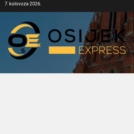
Skip
7. kolovoza 2026.
to
content