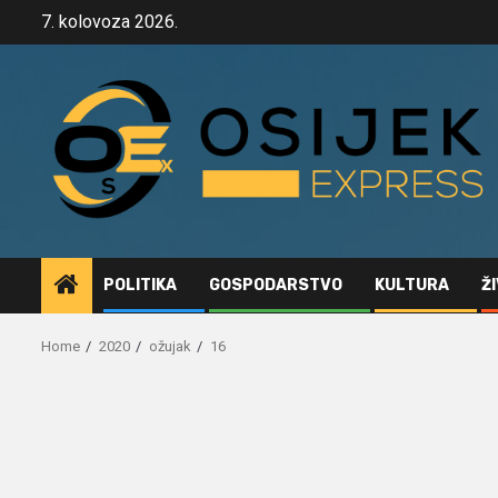
Skip
7. kolovoza 2026.
to
content
POLITIKA
GOSPODARSTVO
KULTURA
Ž
Home
2020
ožujak
16