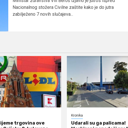
Ministar zdravstva Vili Beroš izjavio je jutros ispred
Nacionalnog stožera Civilne zaštite kako je do jutra
zabilježeno 7 novih slučajeva...
Kronika
ijeme trgovina ove
Udarali su ga palicama!