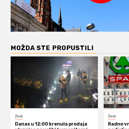
MOŽDA STE PROPUSTILI
Život
Život
Danas u 12:00 krenula prodaja
Radno vr