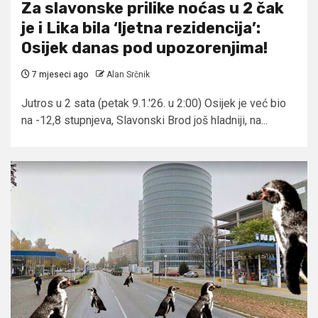
Za slavonske prilike noćas u 2 čak
je i Lika bila ‘ljetna rezidencija’:
Osijek danas pod upozorenjima!
7 mjeseci ago
Alan Srčnik
Jutros u 2 sata (petak 9.1.'26. u 2:00) Osijek je već bio
na -12,8 stupnjeva, Slavonski Brod još hladniji, na...