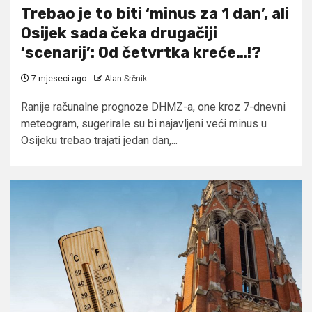
Trebao je to biti ‘minus za 1 dan’, ali
Osijek sada čeka drugačiji
‘scenarij’: Od četvrtka kreće…!?
7 mjeseci ago
Alan Srčnik
Ranije računalne prognoze DHMZ-a, one kroz 7-dnevni
meteogram, sugerirale su bi najavljeni veći minus u
Osijeku trebao trajati jedan dan,...