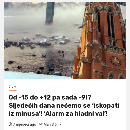
Život
Od -15 do +12 pa sada -9!?
Sljedećih dana nećemo se ‘iskopati
iz minusa’! ‘Alarm za hladni val’!
7 mjeseci ago
Alan Srčnik