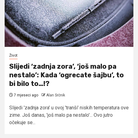
Život
Slijedi ‘zadnja zora’, ‘još malo pa
nestalo’: Kada ‘ogrecate šajbu’, to
bi bilo to…!?
7 mjeseci ago
Alan Srčnik
Slijedi 'zadnja zora' u ovoj 'tranši' niskih temperatura ove
zime. Još danas, 'još malo pa nestalo'... Ovo jutro
očekuje se...