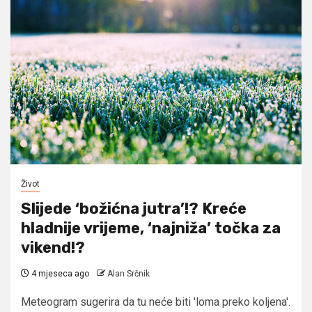
Život
Slijede ‘božićna jutra’!? Kreće
hladnije vrijeme, ‘najniža’ točka za
vikend!?
4 mjeseca ago
Alan Srčnik
Meteogram sugerira da tu neće biti 'loma preko koljena'.