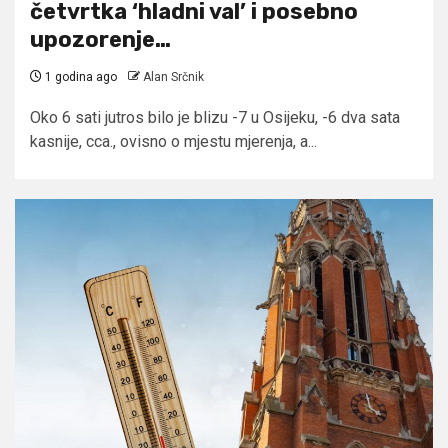
četvrtka ‘hladni val’ i posebno
upozorenje…
1 godina ago
Alan Srčnik
Oko 6 sati jutros bilo je blizu -7 u Osijeku, -6 dva sata
kasnije, cca., ovisno o mjestu mjerenja, a...