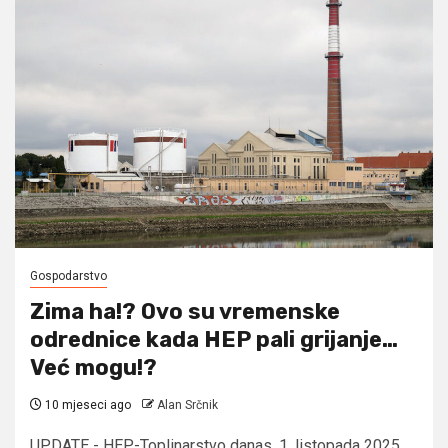
Gospodarstvo
Zima ha!? Ovo su vremenske
odrednice kada HEP pali grijanje…
Već mogu!?
10 mjeseci ago
Alan Srčnik
UPDATE - HEP-Toplinarstvo danas, 1. listopada 2025.