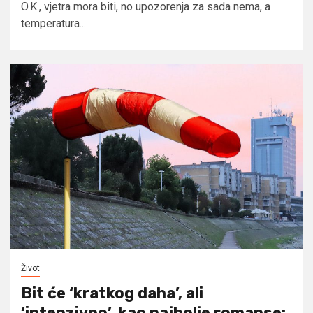
O.K., vjetra mora biti, no upozorenja za sada nema, a
temperatura...
Život
Bit će ‘kratkog daha’, ali
‘intenzivno’, kao najbolje romanse: