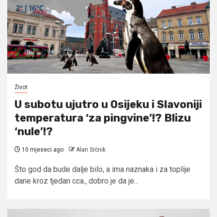
Život
U subotu ujutro u Osijeku i Slavoniji
temperatura ‘za pingvine’!? Blizu
‘nule’!?
10 mjeseci ago
Alan Srčnik
Što god da bude dalje bilo, a ima naznaka i za toplije
dane kroz tjedan cca., dobro je da je...