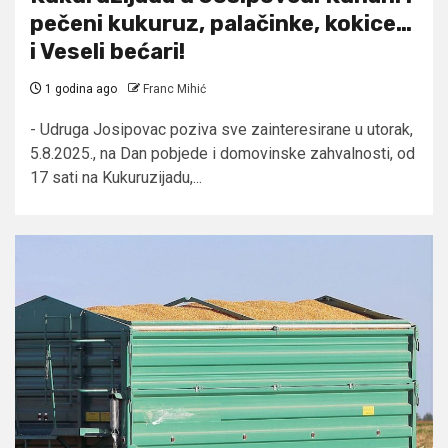
pečeni kukuruz, palačinke, kokice…
i Veseli bećari!
1 godina ago
Franc Mihić
- Udruga Josipovac poziva sve zainteresirane u utorak,
5.8.2025., na Dan pobjede i domovinske zahvalnosti, od
17 sati na Kukuruzijadu,...