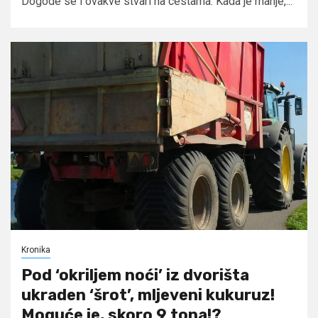
Dogode se i ovakve stvari na cestama. Kada je manje,...
Kronika
Pod ‘okriljem noći’ iz dvorišta
ukraden ‘šrot’, mljeveni kukuruz!
Moguće je, skoro 9 tona!?