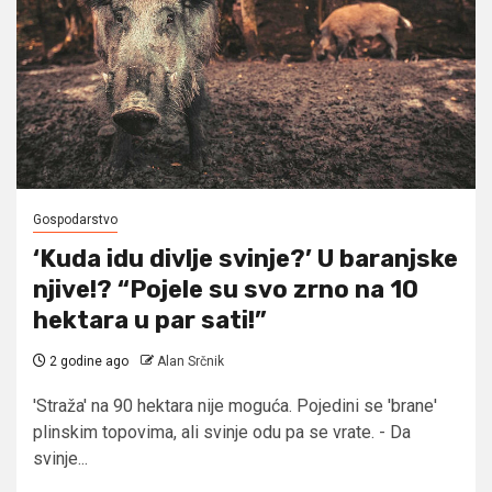
Gospodarstvo
‘Kuda idu divlje svinje?’ U baranjske
njive!? “Pojele su svo zrno na 10
hektara u par sati!”
2 godine ago
Alan Srčnik
'Straža' na 90 hektara nije moguća. Pojedini se 'brane'
plinskim topovima, ali svinje odu pa se vrate. - Da
svinje...