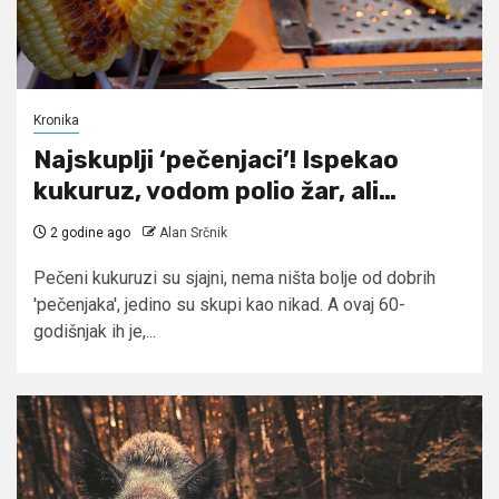
Kronika
Najskuplji ‘pečenjaci’! Ispekao
kukuruz, vodom polio žar, ali…
2 godine ago
Alan Srčnik
Pečeni kukuruzi su sjajni, nema ništa bolje od dobrih
'pečenjaka', jedino su skupi kao nikad. A ovaj 60-
godišnjak ih je,...