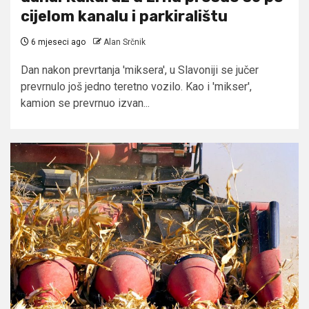
cijelom kanalu i parkiralištu
6 mjeseci ago
Alan Srčnik
Dan nakon prevrtanja 'miksera', u Slavoniji se jučer
prevrnulo još jedno teretno vozilo. Kao i 'mikser',
kamion se prevrnuo izvan...