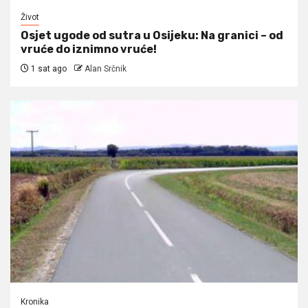
Život
Osjet ugode od sutra u Osijeku: Na granici – od
vruće do iznimno vruće!
1 sat ago
Alan Srčnik
Kronika