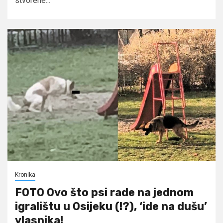
stvorene...
Kronika
FOTO Ovo što psi rade na jednom
igralištu u Osijeku (!?), ‘ide na dušu’
vlasnika!