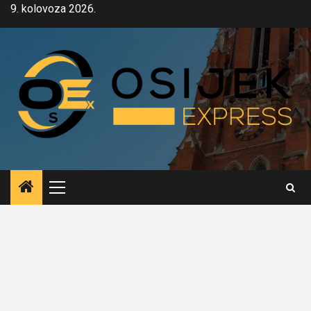
Skip
9. kolovoza 2026.
to
content
Primary
Menu