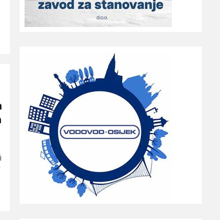
a
a
i
'