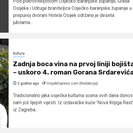
Pod pokroviteljstvom Osječko-baranjske županije, Grada
Osijeka i Udruge braniteljica Osječko-baranjske županije u
prepunoj dvorani Hotela Osijek održana je deseta
jubilarna...
Kultura
Zadnja boca vina na prvoj liniji bojišt
– uskoro 4. roman Gorana Srdarević
2 godine ago
OsijekExpress.com (Redakcija)
Tradicionalno jaka osječka kulturna scena ovih dana donos
nam još lijepih vijesti. Iz izdavačke kuće 'Nova Knjiga Rast
iz Zagreba...