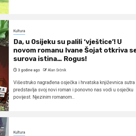
Kultura
Da, u Osijeku su palili ‘vještice’! U
novom romanu Ivane Šojat otkriva s
surova istina… Rogus!
3 godine ago
Alan Srčnik
Višestruko nagrađena osječka i hrvatska književnica sutra
predstavlja svoj novi roman i ponovno nas vodi u osječku
povijest. Njezinim romanom...
Kultura