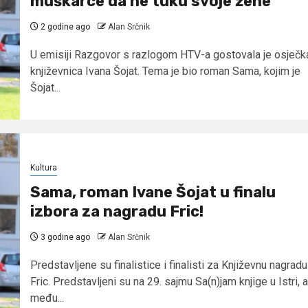
muškarce da ne tuku svoje žene”
2 godine ago
Alan Srčnik
U emisiji Razgovor s razlogom HTV-a gostovala je osječk
književnica Ivana Šojat. Tema je bio roman Sama, kojim je
Šojat...
Kultura
Sama, roman Ivane Šojat u finalu
izbora za nagradu Fric!
3 godine ago
Alan Srčnik
Predstavljene su finalistice i finalisti za Književnu nagradu
Fric. Predstavljeni su na 29. sajmu Sa(n)jam knjige u Istri, a
među...