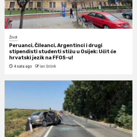
Život
Peruanci, Čileanci, Argentinci i drugi
stipendisti studenti stižu u Osijek: Učit će
hrvatski jezik na FFOS-u!
4 sata ago
Ian Srčnik