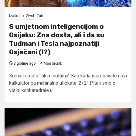
Izabrano
Život
Žuto
S umjetnom inteligencijom o
Osijeku: Zna dosta, ali i da su
Tuđman i Tesla najpoznatiji
Osječani (!?)
3 godine ago
Alan Srčnik
Krenuli smo s 'lakim notama'. Kao kada isprobavate novi
kalkulator pa mahinalno utipkate '2+2'. Pitali smo o
visini konkatedrale u...