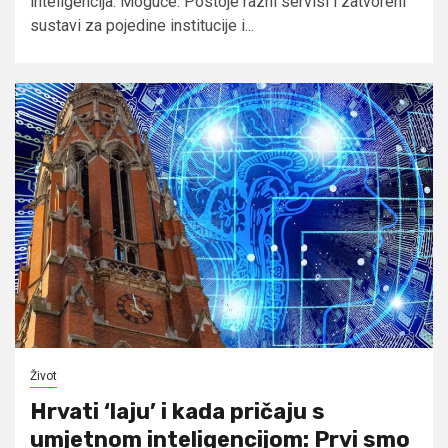
inteligencija. Moguće. Postoje razni servisi i zatvoreni
sustavi za pojedine institucije i...
Život
Hrvati ‘laju’ i kada pričaju s
umjetnom inteligencijom: Prvi smo