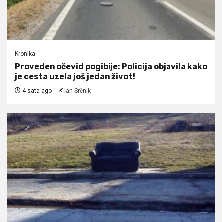
Kronika
Proveden očevid pogibije: Policija objavila kako
je cesta uzela još jedan život!
4 sata ago
Ian Srčnik