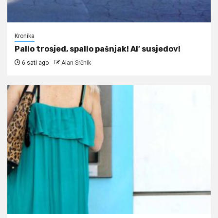
Kronika
Palio trosjed, spalio pašnjak! Al’ susjedov!
6 sati ago
Alan Srčnik