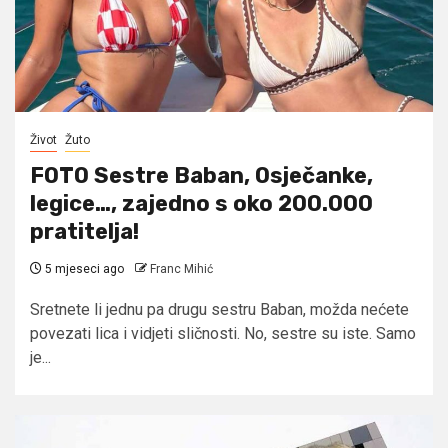
Život
Žuto
FOTO Sestre Baban, Osječanke,
legice…, zajedno s oko 200.000
pratitelja!
5 mjeseci ago
Franc Mihić
Sretnete li jednu pa drugu sestru Baban, možda nećete
povezati lica i vidjeti sličnosti. No, sestre su iste. Samo
je...