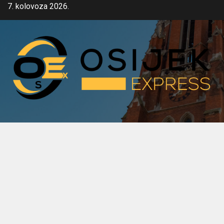
Skip
7. kolovoza 2026.
to
content