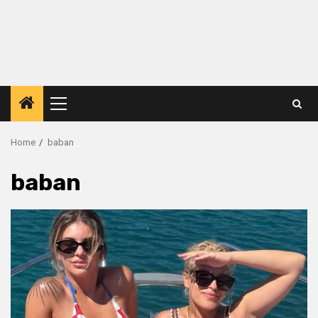
Primary
Menu
Home
baban
baban