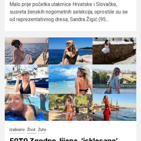
Malo prije početka utakmice Hrvatske i Slovačke,
susreta ženskih nogometnih selekcija, oprostile su se
od reprezentativnog dresa, Sandra Žigić (95...
Izabrano
Život
Žuto
FOTO Zgodne, lijepe, ‘isklesane’,