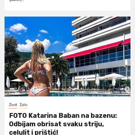
Život
Žuto
FOTO Katarina Baban na bazenu:
Odbijam obrisat svaku striju,
celulit i prištić!