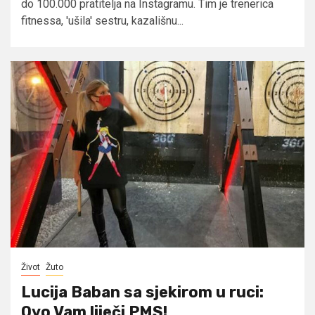
do 100.000 pratitelja na Instagramu. Tim je trenerica
fitnessa, 'ušila' sestru, kazališnu...
Život
Žuto
Lucija Baban sa sjekirom u ruci:
Ovo Vam liječi PMS!