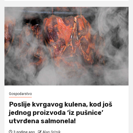
Gospodarstvo
Poslije kvrgavog kulena, kod još
jednog proizvoda ‘iz pušnice’
utvrđena salmonela!
3 godine ago
Alan Srčnik