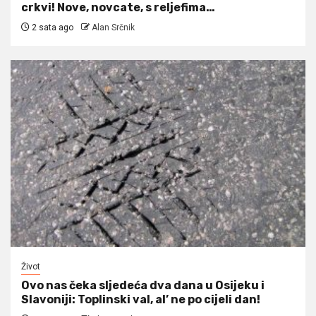
crkvi! Nove, novcate, s reljefima…
2 sata ago
Alan Srčnik
Život
Ovo nas čeka sljedeća dva dana u Osijeku i
Slavoniji: Toplinski val, al’ ne po cijeli dan!