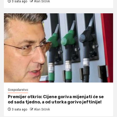
3 sata ago
Alan Srčnik
Gospodarstvo
Premijer otkrio: Cijene goriva mijenjati će se
od sada tjedno, a od utorka gorivo jeftinije!
3 sata ago
Alan Srčnik