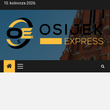
Skip
10. kolovoza 2026.
to
content
Primary
Menu