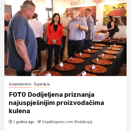
Gospodarstvo
Župan&Ja
FOTO Dodijeljena priznanja
najuspješnijim proizvođačima
kulena
1 godina ago
OsijekExpress.com (Redakcija)