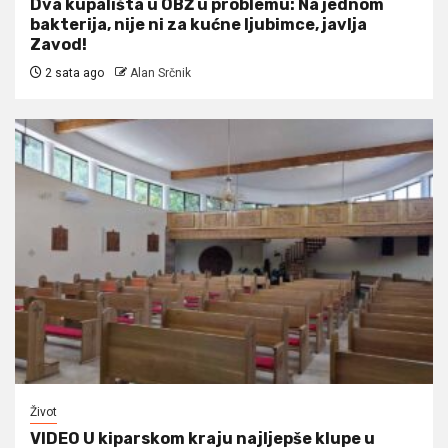
Dva kupališta u OBŽ u problemu: Na jednom
bakterija, nije ni za kućne ljubimce, javlja
Zavod!
2 sata ago
Alan Srčnik
Život
VIDEO U kiparskom kraju najljepše klupe u