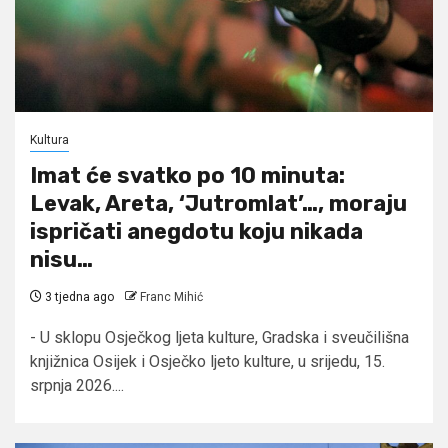
Kultura
Imat će svatko po 10 minuta:
Levak, Areta, ‘Jutromlat’…, moraju
ispričati anegdotu koju nikada
nisu…
3 tjedna ago
Franc Mihić
- U sklopu Osječkog ljeta kulture, Gradska i sveučilišna
knjižnica Osijek i Osječko ljeto kulture, u srijedu, 15.
srpnja 2026....