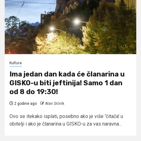
Kultura
Ima jedan dan kada će članarina u
GISKO-u biti jeftinija! Samo 1 dan
od 8 do 19:30!
2 godine ago
Alan Srčnik
Ovo se itekako isplati, posebno ako je više 'čitača' u
obitelji i ako je članarina u GISKO-u za vas naravna...