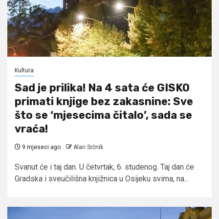
Kultura
Sad je prilika! Na 4 sata će GISKO
primati knjige bez zakasnine: Sve
što se ‘mjesecima čitalo’, sada se
vraća!
9 mjeseci ago
Alan Srčnik
Svanut će i taj dan. U četvrtak, 6. studenog. Taj dan će
Gradska i sveučilišna knjižnica u Osijeku svima, na...