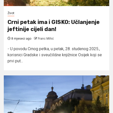
Život
Crni petak ima i GISKO: Učlanjenje
jeftinije cijeli dan!
8 mjeseci ago
Franc Mihić
- U povodu Crnog petka, u petak, 28. studenog 2025.,
korisnici Gradske i sveučilišne knjižnice Osijek koji se
prvi put...