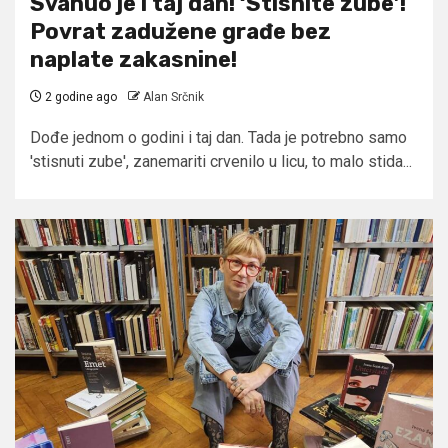
Svanuo je i taj dan! ‘Stisnite zube’!
Povrat zadužene građe bez
naplate zakasnine!
2 godine ago
Alan Srčnik
Dođe jednom o godini i taj dan. Tada je potrebno samo
'stisnuti zube', zanemariti crvenilo u licu, to malo stida...