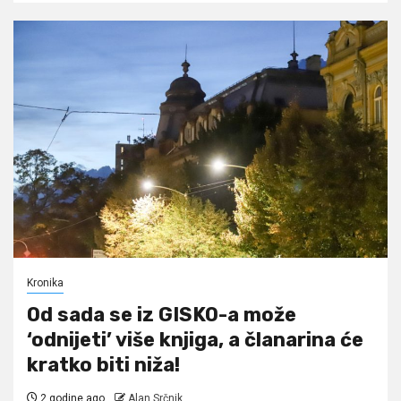
Kronika
Od sada se iz GISKO-a može
‘odnijeti’ više knjiga, a članarina će
kratko biti niža!
2 godine ago
Alan Srčnik