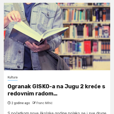
Kultura
Ogranak GISKO-a na Jugu 2 kreće s
redovnim radom…
2 godine ago
Franc Mihić
S početkom nove školske godine polako se i sve druge