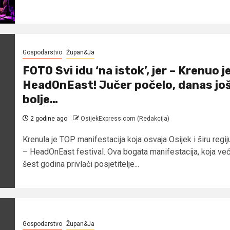
Gospodarstvo
Župan&Ja
FOTO Svi idu ‘na istok’, jer – Krenuo j
HeadOnEast! Jučer počelo, danas jo
bolje…
2 godine ago
OsijekExpress.com (Redakcija)
Krenula je TOP manifestacija koja osvaja Osijek i širu regij
– HeadOnEast festival. Ova bogata manifestacija, koja ve
šest godina privlači posjetitelje...
Gospodarstvo
Župan&Ja