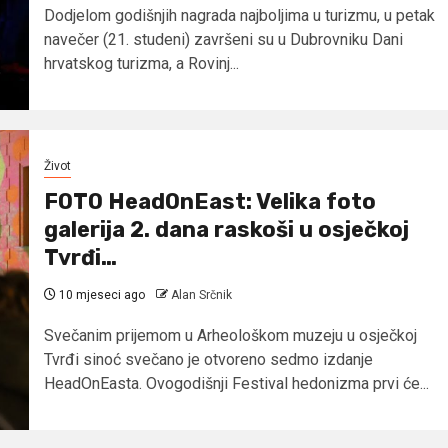
Dodjelom godišnjih nagrada najboljima u turizmu, u petak
navečer (21. studeni) završeni su u Dubrovniku Dani
hrvatskog turizma, a Rovinj...
Život
FOTO HeadOnEast: Velika foto
galerija 2. dana raskoši u osječkoj
Tvrđi…
10 mjeseci ago
Alan Srčnik
Svečanim prijemom u Arheološkom muzeju u osječkoj
Tvrđi sinoć svečano je otvoreno sedmo izdanje
HeadOnEasta. Ovogodišnji Festival hedonizma prvi će...