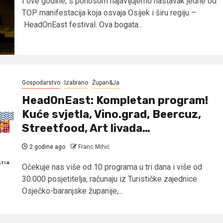
I ove godine, s ponosom najavljujemo nastavak jedne od
TOP manifestacija koja osvaja Osijek i širu regiju –
HeadOnEast festival. Ova bogata...
Gospodarstvo
Izabrano
Župan&Ja
HeadOnEast: Kompletan program!
Kuće svjetla, Vino.grad, Beercuz,
Streetfood, Art livada…
2 godine ago
Franc Mihić
Očekuje nas više od 10 programa u tri dana i više od
30.000 posjetitelja, računaju iz Turističke zajednice
Osječko-baranjske županije,...