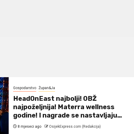
Gospodarstvo
Župan&Ja
HeadOnEast najbolji! OBŽ
najpoželjnija! Materra wellness
godine! I nagrade se nastavljaju…
8 mjeseci ago
OsijekExpress.com (Redakcija)