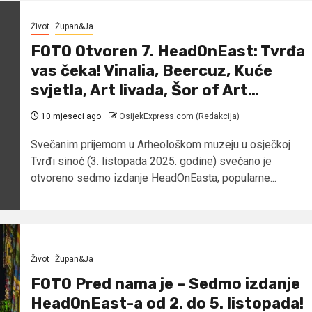
Život
Župan&Ja
FOTO Otvoren 7. HeadOnEast: Tvrđa
vas čeka! Vinalia, Beercuz, Kuće
svjetla, Art livada, Šor of Art…
10 mjeseci ago
OsijekExpress.com (Redakcija)
Svečanim prijemom u Arheološkom muzeju u osječkoj
Tvrđi sinoć (3. listopada 2025. godine) svečano je
otvoreno sedmo izdanje HeadOnEasta, popularne...
Život
Župan&Ja
FOTO Pred nama je – Sedmo izdanje
HeadOnEast-a od 2. do 5. listopada!