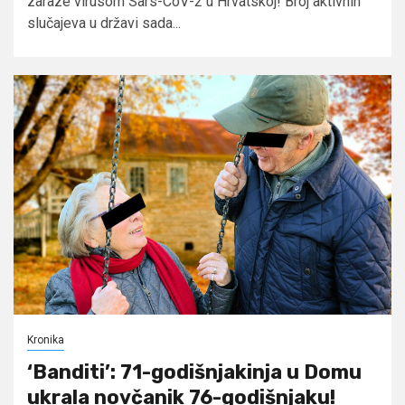
zaraze virusom Sars-CoV-2 u Hrvatskoj! Broj aktivnih
slučajeva u državi sada...
Kronika
‘Banditi’: 71-godišnjakinja u Domu
ukrala novčanik 76-godišnjaku!