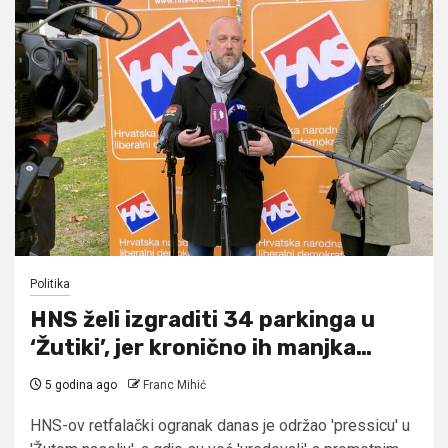
Politika
HNS želi izgraditi 34 parkinga u
‘Žutiki’, jer kronično ih manjka…
5 godina ago
Franc Mihić
HNS-ov retfalački ogranak danas je održao 'pressicu' u