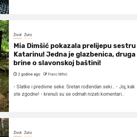
Život
Žuto
Mia Dimšić pokazala prelijepu sestru
Katarinu! Jedna je glazbenica, druga
brine o slavonskoj baštini!
2 godine ago
Franc Mihić
- Slatke i predivne seke. Sretan rođendan seki... - Joj, kak
ste zgodne! - krenuli su se odmah nizati komentari...
Život
Žuto