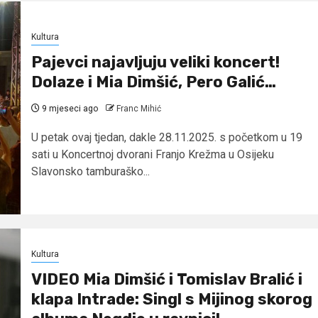
Kultura
Pajevci najavljuju veliki koncert!
Dolaze i Mia Dimšić, Pero Galić…
9 mjeseci ago
Franc Mihić
U petak ovaj tjedan, dakle 28.11.2025. s početkom u 19
sati u Koncertnoj dvorani Franjo Krežma u Osijeku
Slavonsko tamburaško...
Kultura
VIDEO Mia Dimšić i Tomislav Bralić i
klapa Intrade: Singl s Mijinog skorog