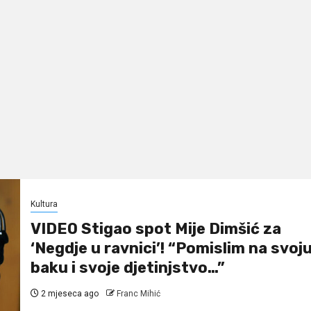
Kultura
VIDEO Stigao spot Mije Dimšić za
‘Negdje u ravnici’! “Pomislim na svoj
baku i svoje djetinjstvo…”
2 mjeseca ago
Franc Mihić