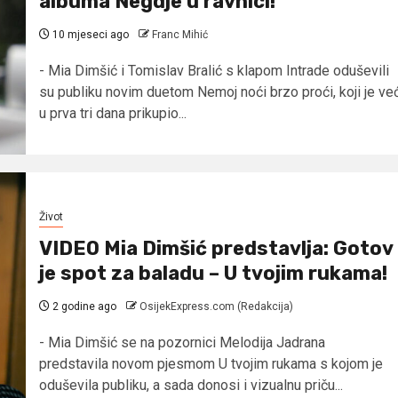
albuma Negdje u ravnici!
10 mjeseci ago
Franc Mihić
- Mia Dimšić i Tomislav Bralić s klapom Intrade oduševili
su publiku novim duetom Nemoj noći brzo proći, koji je ve
u prva tri dana prikupio...
Život
VIDEO Mia Dimšić predstavlja: Gotov
je spot za baladu – U tvojim rukama!
2 godine ago
OsijekExpress.com (Redakcija)
- Mia Dimšić se na pozornici Melodija Jadrana
predstavila novom pjesmom U tvojim rukama s kojom je
oduševila publiku, a sada donosi i vizualnu priču...