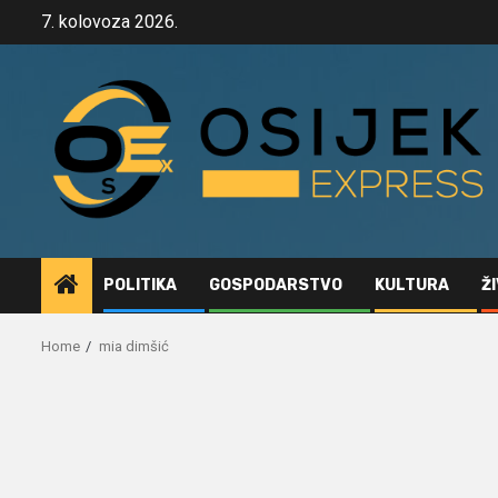
Skip
7. kolovoza 2026.
to
content
POLITIKA
GOSPODARSTVO
KULTURA
Ž
Home
mia dimšić